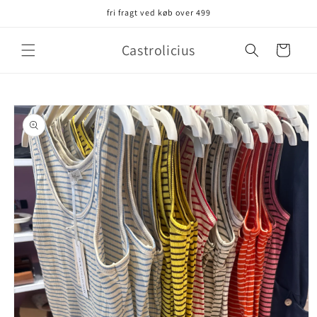
Gå til
fri fragt ved køb over 499
indhold
Castrolicius
Indkøbskurv
å til
roduktoplysninger