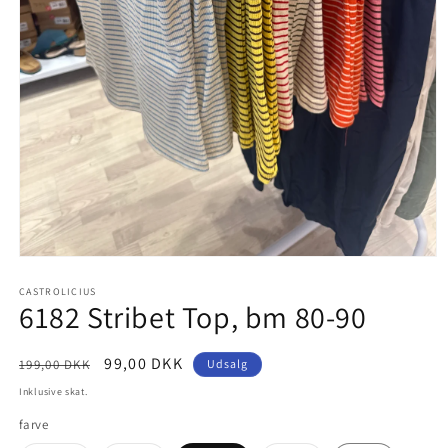
Åbn
mediet
1
CASTROLICIUS
6182 Stribet Top, bm 80-90
i
modus
Normalpris
Udsalgspris
99,00 DKK
199,00 DKK
Udsalg
Inklusive skat.
farve