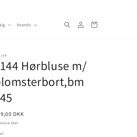
Log
Indkøbskurv
alg
brands
ind
LIEN
144 Hørbluse m/
blomsterbort,bm
145
ormalpris
99,00 DKK
lusive skat.
al