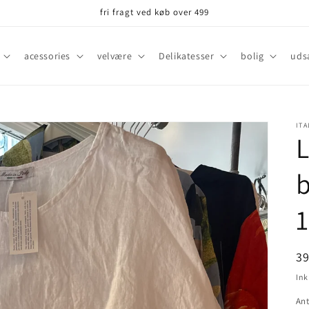
fri fragt ved køb over 499
acessories
velvære
Delikatesser
bolig
uds
ITA
L
N
3
Ink
Ant