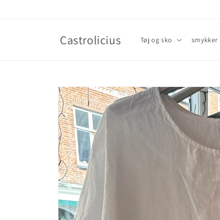
Gå til
indhold
Castrolicius
Tøj og sko
smykker
Gå til
produktoplysninger