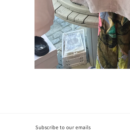
Åbn
mediet
1
i
modus
Subscribe to our emails