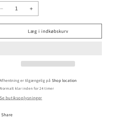
Reducer
Øg
antallet
antallet
for
for
L144
L144
Læg i indkøbskurv
Hørbluse
Hørbluse
m/
m/
blomsterbort,bm
blomsterbort,bm
145
145
Afhentning er tilgængelig på
Shop location
Normalt klar inden for 24 timer
Se butiksoplysninger
Share