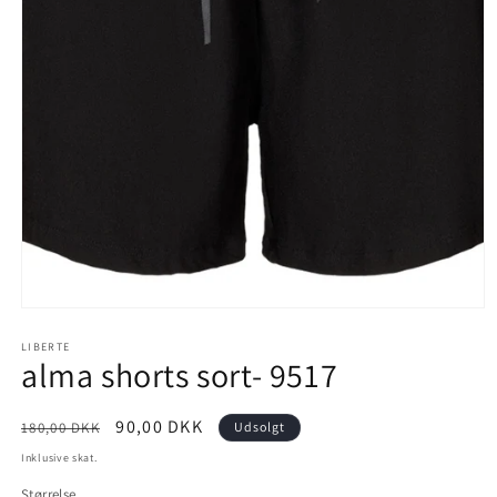
Åbn
mediet
1
LIBERTE
alma shorts sort- 9517
i
modus
Normalpris
Udsalgspris
90,00 DKK
180,00 DKK
Udsolgt
Inklusive skat.
Størrelse