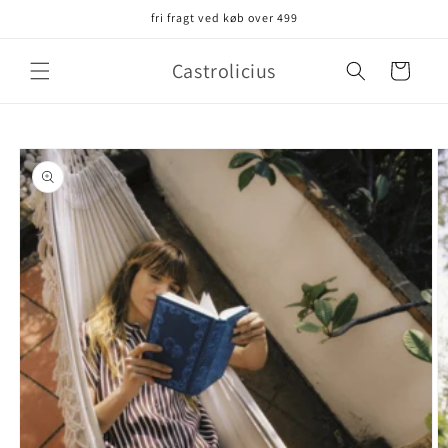
Gå til
fri fragt ved køb over 499
indhold
Castrolicius
Indkøbskurv
å til
roduktoplysninger