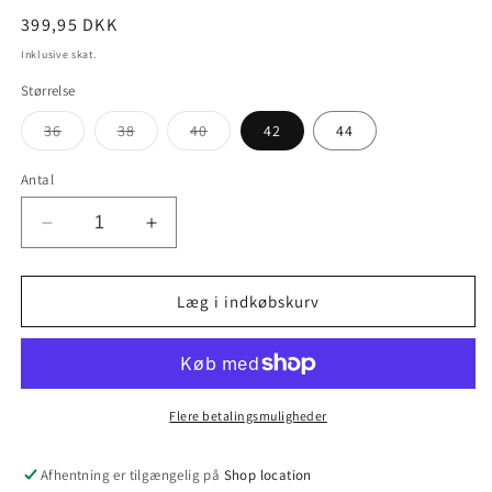
Normalpris
399,95 DKK
Inklusive skat.
Størrelse
Varianten
Varianten
Varianten
36
38
40
42
44
er
er
er
udsolgt
udsolgt
udsolgt
eller
eller
eller
Antal
utilgængelig
utilgængelig
utilgængelig
Reducer
Øg
antallet
antallet
for
for
BYEVINO
BYEVINO
Læg i indkøbskurv
Shirt
Shirt
Flere betalingsmuligheder
Afhentning er tilgængelig på
Shop location