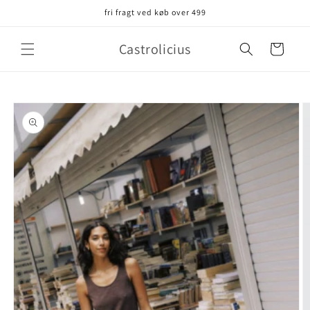
Gå til
fri fragt ved køb over 499
indhold
Castrolicius
Indkøbskurv
å til
roduktoplysninger