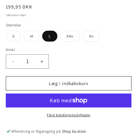
Normalpris
199,95 DKK
Inklusive skat.
Størrelse
Varianten
Varianten
Varianten
Varianten
S
M
L
XXL
XL
er
er
er
er
udsolgt
udsolgt
udsolgt
udsolgt
eller
eller
eller
eller
Antal
utilgængelig
utilgængelig
utilgængelig
utilgængelig
Reducer
Øg
antallet
antallet
for
for
BYSIMOA
BYSIMOA
Læg i indkøbskurv
Top
Top
Flere betalingsmuligheder
Afhentning er tilgængelig på
Shop location