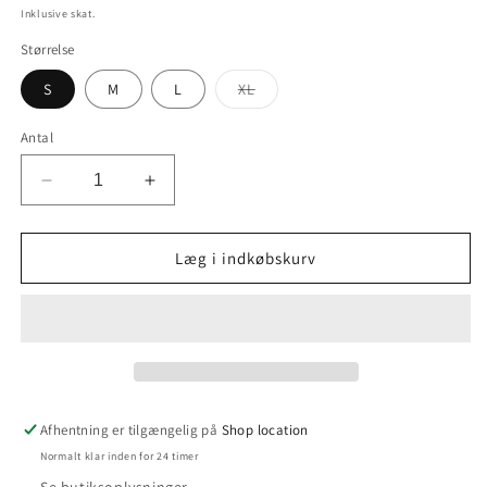
Inklusive skat.
Størrelse
Varianten
S
M
L
XL
er
udsolgt
eller
Antal
utilgængelig
Reducer
Øg
antallet
antallet
for
for
Croc
Croc
Læg i indkøbskurv
Pants
Pants
22382
22382
Black
Black
Afhentning er tilgængelig på
Shop location
Normalt klar inden for 24 timer