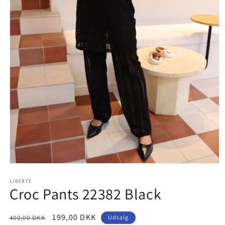
Åbn
mediet
1
LIBERTE
Croc Pants 22382 Black
i
modus
Normalpris
Udsalgspris
199,00 DKK
400,00 DKK
Udsalg