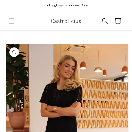
Gå til
fri fragt ved køb over 499
indhold
Castrolicius
Indkøbskurv
å til
roduktoplysninger