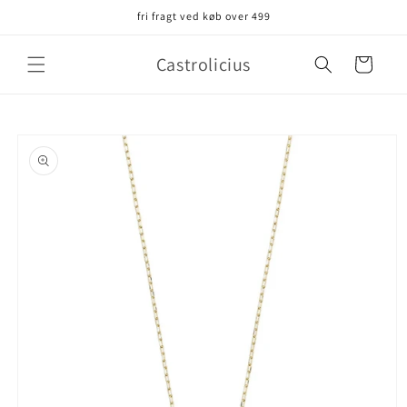
Gå til
fri fragt ved køb over 499
indhold
Castrolicius
Indkøbskurv
å til
roduktoplysninger