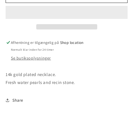
og
og
simonsen:
simonsen:
Denmark
Denmark
Necklace
Necklace
Afhentning er tilgængelig på
Shop location
Normalt klar inden for 24 timer
Se butiksoplysninger
14k gold plated necklace.
Fresh water pearls and recin stone.
Share