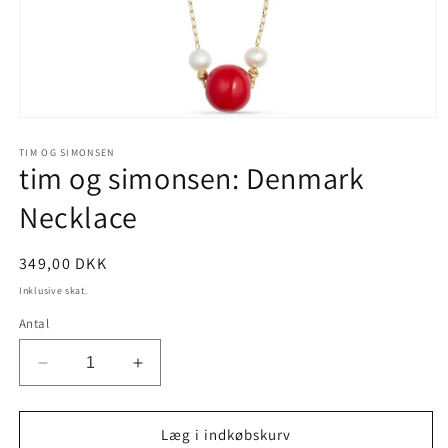
Åbn
mediet
1
TIM OG SIMONSEN
tim og simonsen: Denmark
i
modus
Necklace
Normalpris
349,00 DKK
Inklusive skat.
Antal
Reducer
Øg
antallet
antallet
for
for
tim
tim
Læg i indkøbskurv