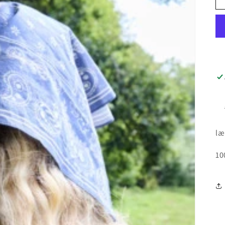
læ
10