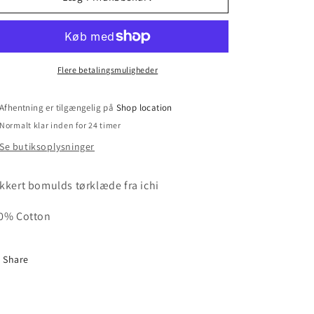
Scarf
Scarf
Flere betalingsmuligheder
Afhentning er tilgængelig på
Shop location
Normalt klar inden for 24 timer
Se butiksoplysninger
kkert bomulds tørklæde fra ichi
0% Cotton
Share