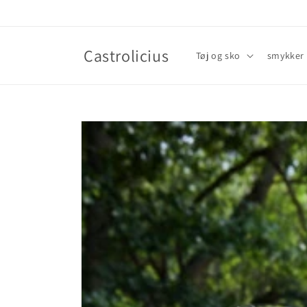
Gå til
indhold
Castrolicius
Tøj og sko
smykker
Gå til
produktoplysninger