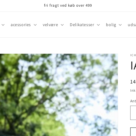
fri fragt ved køb over 499
acessories
velvære
Delikatesser
bolig
uds
ICH
I
N
1
Ink
Ant