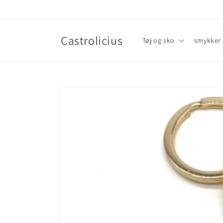
Gå til
indhold
Castrolicius
Tøj og sko
smykker
Gå til
produktoplysninger