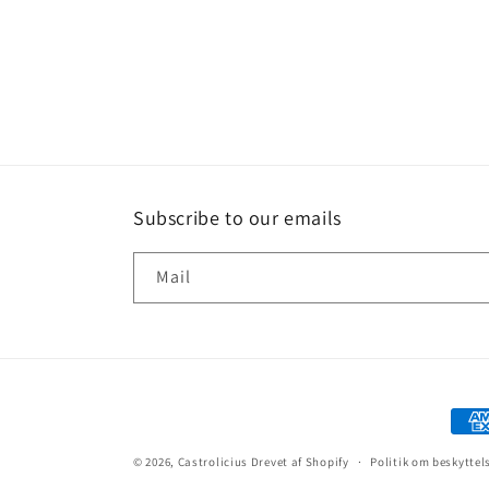
Åbn
mediet
1
i
modus
Subscribe to our emails
Mail
Beta
© 2026,
Castrolicius
Drevet af Shopify
Politik om beskyttel