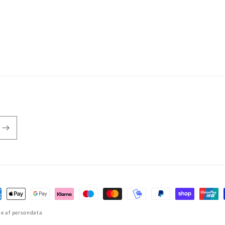
lingsmetoder
se af persondata