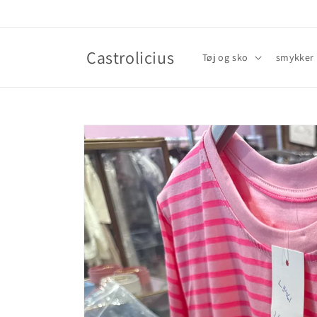
Gå til
indhold
Castrolicius
Tøj og sko
smykker
Gå til
produktoplysninger