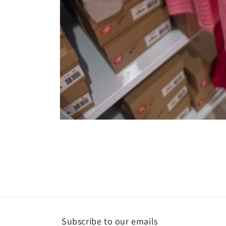
Åbn
mediet
1
i
modus
Subscribe to our emails