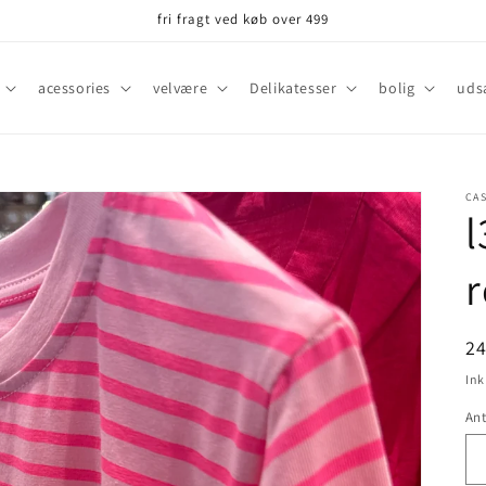
fri fragt ved køb over 499
acessories
velvære
Delikatesser
bolig
uds
CA
l
r
N
2
Ink
Ant