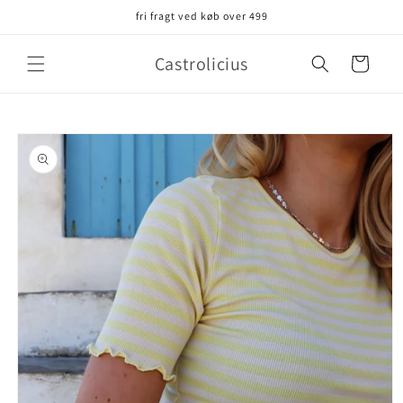
Gå til
fri fragt ved køb over 499
indhold
Castrolicius
Indkøbskurv
å til
roduktoplysninger