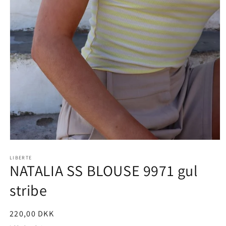
Åbn
mediet
1
LIBERTE
NATALIA SS BLOUSE 9971 gul
i
modus
stribe
Normalpris
220,00 DKK