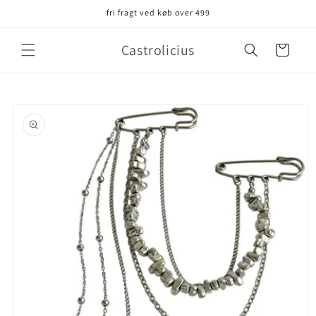
Gå til
fri fragt ved køb over 499
indhold
Castrolicius
Indkøbskurv
å til
roduktoplysninger