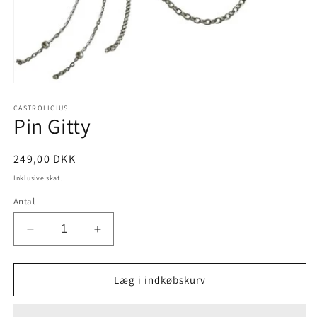
Åbn
mediet
1
CASTROLICIUS
Pin Gitty
i
modus
Normalpris
249,00 DKK
Inklusive skat.
Antal
Reducer
Øg
antallet
antallet
for
for
Pin
Pin
Læg i indkøbskurv
Gitty
Gitty