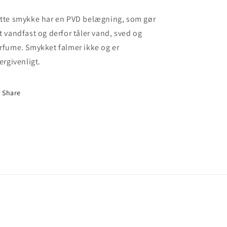
tte smykke har en PVD belægning, som gør
t vandfast og derfor tåler vand, sved og
rfume. Smykket falmer ikke og er
lergivenligt.
Share