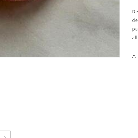
De
de
pa
al