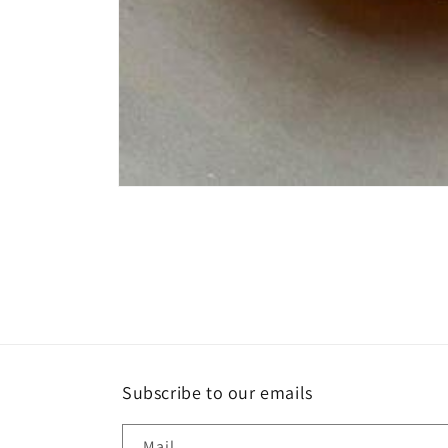
Åbn
mediet
1
i
modus
Subscribe to our emails
Mail