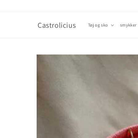
Gå til
indhold
Castrolicius
Tøj og sko
smykker
Gå til
produktoplysninger