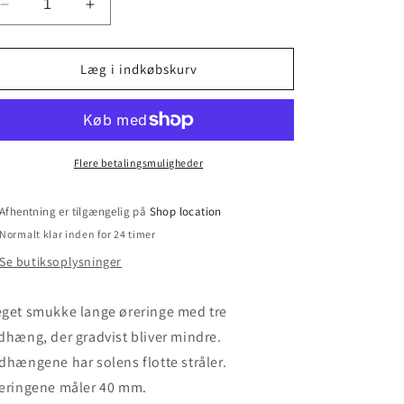
Reducer
Øg
antallet
antallet
for
for
Sunny
Sunny
Læg i indkøbskurv
Earring
Earring
Flere betalingsmuligheder
Afhentning er tilgængelig på
Shop location
Normalt klar inden for 24 timer
Se butiksoplysninger
get smukke lange øreringe med tre
dhæng, der gradvist bliver mindre.
dhængene har solens flotte stråler.
eringene måler 40 mm.