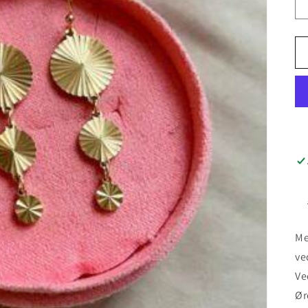
Me
ve
Ve
Ør