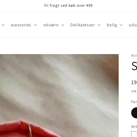
fri fragt ved køb over 499
acessories
velvære
Delikatesser
bolig
uds
WU
S
N
1
Ink
Far
Ant