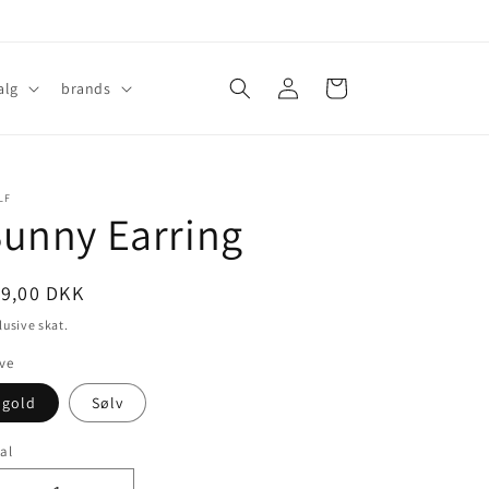
Log
Indkøbskurv
alg
brands
ind
LF
unny Earring
ormalpris
99,00 DKK
lusive skat.
ve
gold
Sølv
al