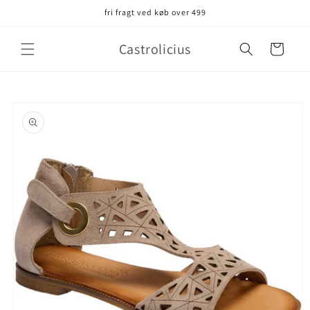
Gå til
fri fragt ved køb over 499
indhold
Castrolicius
Indkøbskurv
å til
roduktoplysninger