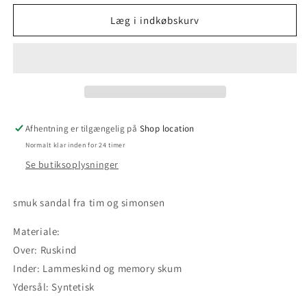
for
for
svea
svea
Læg i indkøbskurv
Afhentning er tilgængelig på
Shop location
Normalt klar inden for 24 timer
Se butiksoplysninger
smuk sandal fra tim og simonsen
Materiale:
Over: Ruskind
Inder: Lammeskind og memory skum
Ydersål: Syntetisk