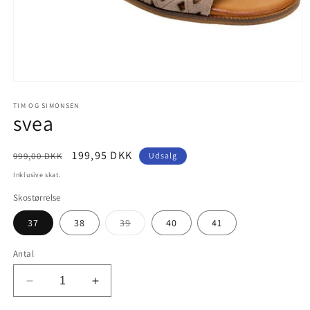
Åbn
mediet
1
TIM OG SIMONSEN
svea
i
modus
Normalpris
Udsalgspris
199,95 DKK
999,00 DKK
Udsalg
Inklusive skat.
Skostørrelse
Varianten
37
38
39
40
41
er
udsolgt
eller
Antal
utilgængelig
Reducer
Øg
antallet
antallet